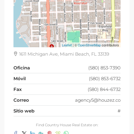
Leaflet
| ©
OpenStreetMap
contributors
1611 Michigan Ave, Miami Beach, FL 33139
Oficina
(580) 853-7390
Móvil
(580) 853-6732
Fax
(580) 844-6732
Correo
agency5@houzez.co
Sitio web
#
Find Country House Real Estate on: