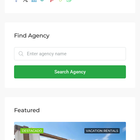
Find Agency
Search Agency
Featured
TALS
DESTACADO
VACATION RENTALS
DE