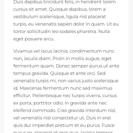
Duis dapibus tincidunt felis, in hendrerit lorem
cursus sit amet. Quisque dapibus, lorem a
vestibulum scelerisque, ligula nisl placerat
turpis, eu venenatis sapien dolor in quam. Ut eu
tortor sollicitudin leo sodales pharetra. Nulla
eget posuere arcu.
Vivamus vel lacus lacinia, condimentum nunc
non, iaculis diam. Proin in mollis augue, eget
fermentum quam. Donec semper purus ut ante
tempus gravida. Quisque et ante orci. Sed
venenatis turpis mi, non varius justo scelerisque
id. Maecenas fermentum nunc sed maximus
efficitur. Pellentesque nec turpis viverra, cursus
ex porta, porttitor odio. In gravida ante nec
eleifend commodo. Cras gravida interdum nisl,
vel venenatis nisl consectetur ut. Duis in erat
quis dui imperdiet pretium et eu purus. Fusce
purus ex, placerat et eros quis, lacinia tempor